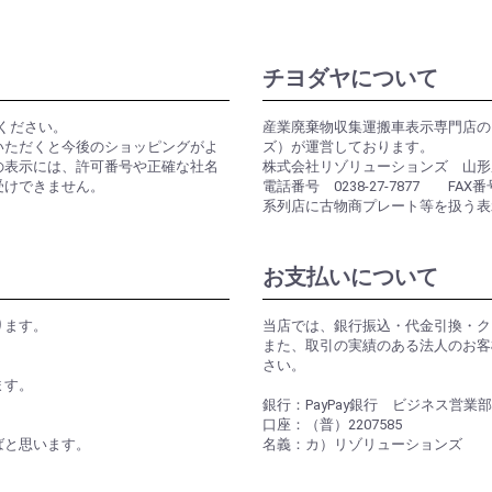
チヨダヤについて
用ください。
産業廃棄物収集運搬車表示専門店の
いただくと今後のショッピングがよ
ズ）が運営しております。
の表示には、許可番号や正確な社名
株式会社リゾリューションズ 山形県
受けできません。
電話番号 0238-27-7877 FAX番号 
系列店に古物商プレート等を扱う表
お支払いについて
ります。
当店では、銀行振込・代金引換・クレ
また、取引の実績のある法人のお客
さい。
ます。
銀行：PayPay銀行 ビジネス営業部
口座：（普）2207585
ばと思います。
名義：カ）リゾリューションズ